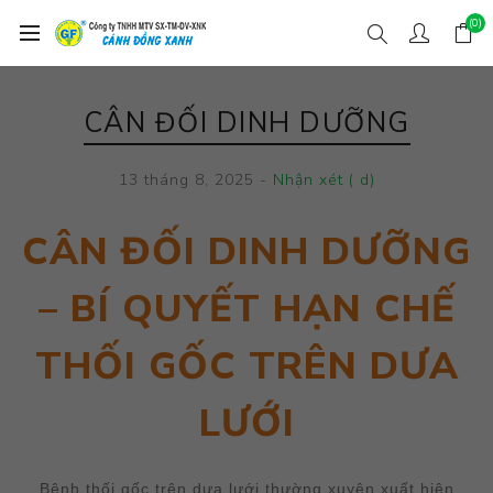
(0)
CÂN ĐỐI DINH DƯỠNG
13 tháng 8, 2025
-
Nhận xét ( d)
CÂN ĐỐI DINH DƯỠNG
– BÍ QUYẾT HẠN CHẾ
THỐI GỐC TRÊN DƯA
LƯỚI
Bệnh thối gốc trên dưa lưới thường xuyên xuất hiện