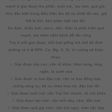
mạnh ở giai đoạn thụ phấn, nuôi trái, tạo lưới, quả già-
chín đặc biệt trong điều kiện ẩm độ và nhiệt độ cao, giá
thể bí khí, bón phân mất cân đối.
Dư đạm, thiếu kali, canxi, silic: thân lá phát triển quá
mạnh, mô mềm nấm bệnh dễ tấn công
Tùy ở mỗi giai đoạn, mỗi loại giống mà chế độ dinh
dưỡng và tỉ lệ NPK, Ca, Mg, S, Si, Vi Lượng sẽ khác
nhau:
♤ Giai đoạn cây con: cần rễ khỏe, thân cứng, lóng
ngắn, lá xanh vừa
♤ Giai đoạn ra hoa đậu trái: cần ra hoa đồng loạt,
chống vàng nụ, bỏ nụ chèo hoa cái, đậu trái tốt
♤ Giai đoạn nuôi trái: cần Trái lớn nhanh, vỏ trái khỏe
♤ Giai đoạn tạo lưới: cần lưới dày, cộm, đều trái
♤ Giai đoạn quả già chín: cần thịt ngọt, màu sắc đẹp