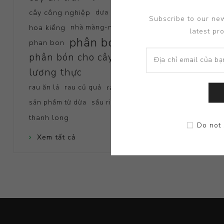
cây công nghiệp
dưa lưới
Subscribe to our new
hoa kiểng
nhà màng-nhà kính
latest pr
phân bón
phan bon
phân bón cho cây
lương thực
rau ăn lá
rau củ quả
rau màu
sản phầm từ dừa
sầu riêng
thanh long
Do not 
Xem tất cả