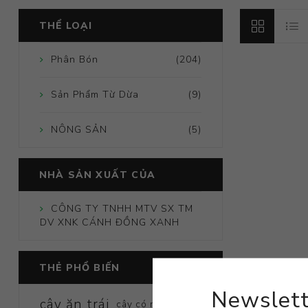
THỂ LOẠI
Phân Bón
(204)
Sản Phẩm Từ Dừa
(9)
NÔNG SẢN
(5)
NHÀ SẢN XUẤT CỦA
CÔNG TY TNHH MTV SX TM
DV XNK CÁNH ĐỒNG XANH
THẺ PHỔ BIẾN
Newslett
cây ăn trái
cây có múi