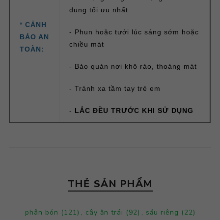
dụng tối ưu nhất
*
CẢNH
- Phun hoặc tưới lúc sáng sớm hoặc
BÁO AN
chiều mát
TOÀN:
- Bảo quản nơi khô ráo, thoáng mát
- Tránh xa tầm tay trẻ em
-
LẮC ĐỀU TRƯỚC KHI SỬ DỤNG
THẺ SẢN PHẨM
phân bón
(121)
,
cây ăn trái
(92)
,
sầu riêng
(22)