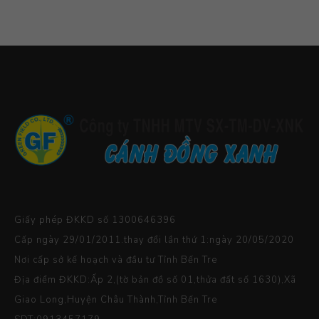
Giấy phép ĐKKD số 1300646396
Cấp ngày 29/01/2011.thay đổi lần thứ 1:ngày 20/05/2020
Nơi cấp sở kế hoạch và đầu tư Tỉnh Bến Tre
Địa điểm ĐKKD:Ấp 2,(tờ bản đồ số 01,thửa đất số 1630),Xã
Giao Long,Huyện Châu Thành,Tỉnh Bến Tre