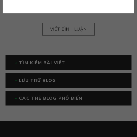
BÌNH LUẬN (0)
VIẾT BÌNH LUẬN
TÌM KIẾM BÀI VIẾT
LƯU TRỮ BLOG
CÁC THẺ BLOG PHỔ BIẾN