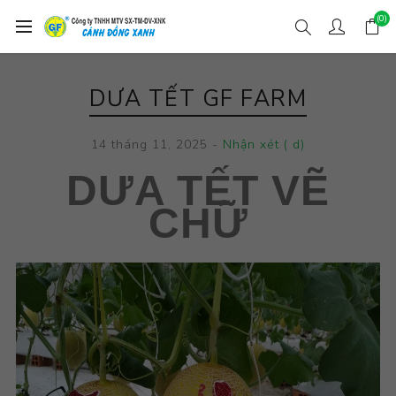
(0)
DƯA TẾT GF FARM
14 tháng 11, 2025
-
Nhận xét ( d)
DƯA TẾT VẼ
CHỮ