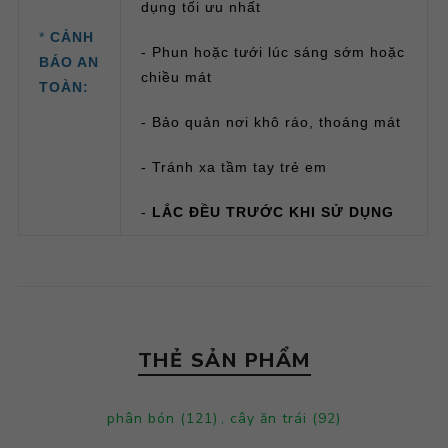
dụng tối ưu nhất
*
CẢNH
- Phun hoặc tưới lúc sáng sớm hoặc
BÁO AN
chiều mát
TOÀN:
- Bảo quản nơi khô ráo, thoáng mát
- Tránh xa tầm tay trẻ em
-
LẮC ĐỀU TRƯỚC KHI SỬ DỤNG
THẺ SẢN PHẨM
phân bón
(121)
,
cây ăn trái
(92)