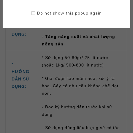
- Hòa tan nhanh, tan hoàn toàn
*
TÍNH
Do not show this popup again
- Cung cấp đầy đủ, kịp thời dinh
NĂNG –
dưỡng cho cây trồng
TÁC
DỤNG
:
- Tăng năng suất và chất lượng
nông sản
* Sử dụng 50-80gr/ 25 lít nước
*
(hoặc 1kg/ 500-800 lít nước)
HƯỚNG
* Giai đoạn tạo mầm hoa, xử lý ra
DẪN SỬ
hoa. Cây có nhu cầu khống chế đọt
DỤNG:
non.
- Đọc kỹ hướng dẫn trước khi sử
dụng
- Sử dụng đúng liều lượng sẽ có tác