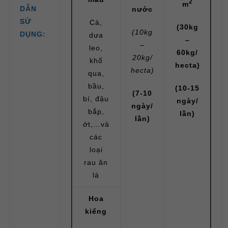
2
m
DẪN
nước
SỬ
Cà,
(30kg
(10kg
DỤNG:
dưa
–
–
leo,
60kg/
20kg/
khổ
hecta)
hecta)
qua,
bầu,
(10-15
(7-10
bí, đậu
ngày/
ngày/
bắp,
lần)
lần)
ớt,…và
các
loại
rau ăn
lá
Hoa
kiểng