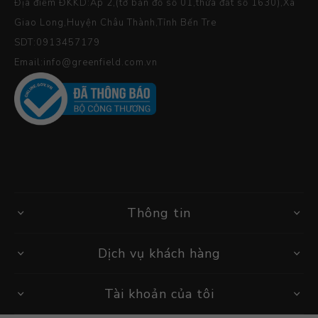
Địa điểm ĐKKD:Ấp 2,(tờ bản đồ số 01,thửa đất số 1630),Xã
Giao Long,Huyện Châu Thành,Tỉnh Bến Tre
SDT:0913457179
Email:info@greenfield.com.vn
Thông tin
Dịch vụ khách hàng
Tài khoản của tôi