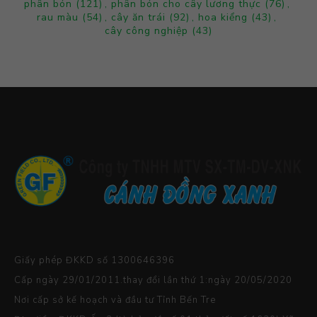
phân bón
(121)
,
phân bón cho cây lương thực
(76)
,
rau màu
(54)
,
cây ăn trái
(92)
,
hoa kiểng
(43)
,
cây công nghiệp
(43)
Giấy phép ĐKKD số 1300646396
Cấp ngày 29/01/2011.thay đổi lần thứ 1:ngày 20/05/2020
Nơi cấp sở kế hoạch và đầu tư Tỉnh Bến Tre