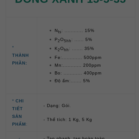
N
: ............ 15%
ts
P
O
: ...... 5%
2
5hh
*
K
O
: ....... 35%
2
hh
THÀNH
Fe:............. 500ppm
PHẦN:
Mn:............ 200ppm
Bo: ............ 400ppm
Độ ẩm:....... 5%
*
CHI
- Dạng: Gói.
TIẾT
SẢN
- Thể tích: 1 Kg, 5 Kg
PHẨM
:
- Tan nhanh, tan hoàn toàn