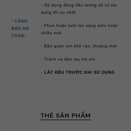
- Sử dụng đúng liều lượng sẽ có tác
dụng tối ưu nhất
*
CẢNH
- Phun hoặc tưới lúc sáng sớm hoặc
BÁO AN
chiều mát
TOÀN:
- Bảo quản nơi khô ráo, thoáng mát
- Tránh xa tầm tay trẻ em
-
LẮC ĐỀU TRƯỚC KHI SỬ DỤNG
THẺ SẢN PHẨM