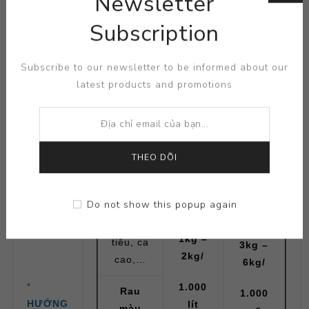
Newsletter
sầu
Subscription
riêng,
xoài,
chôm
Subscribe to our newsletter to be informed about our
chôm,
latest products and promotions
táo, ổi,
…
Cây
THEO DÕI
công
nghiệp
Do not show this popup again
Chè,
cà phê,
1kg –
tiêu, ca
3kg –
2kg/
cao,…
6kg/
*
1.000
Rau
1.000
HƯỚNG
lít
màu