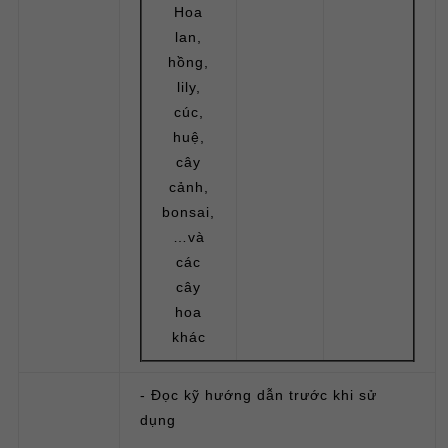
Hoa
lan,
hồng,
lily,
cúc,
huệ,
cây
cảnh,
bonsai,
…và
các
cây
hoa
khác
- Đọc kỹ hướng dẫn trước khi sử
dụng