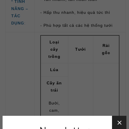
*
TÍNH
NĂNG –
- Hấp thu nhanh, hiệu quả tức thì
TÁC
DỤNG
:
- Phù hợp tất cả các hệ thống tưới
Loại
Rải
cây
Tưới
gốc
trồng
Lúa
Cây ăn
trái
Bưởi,
cam,
quýt,
nhãn,