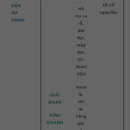
10-15
DẪN
Hỗ
ngày/lần
SỬ
trợ ra
DỤNG:
rễ,
bật
đọt,
mập
đọt:
25-
30ml/
16lít
Xanh
lá,
GIAI
lớn
ĐOẠN
lá,
KINH
nâng
DOANH
pH,