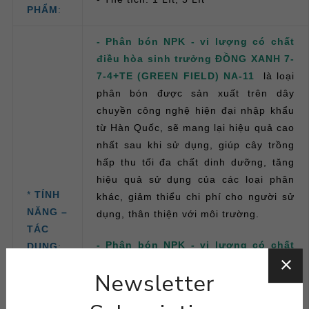
PHẨM
:
- Phân bón NPK - vi lượng có chất
điều hòa sinh trưởng ĐỒNG XANH 7-
7-4+TE (GREEN FIELD) NA-11
là loại
phân bón được sản xuất trên dây
chuyền công nghệ hiện đại nhập khẩu
từ Hàn Quốc, sẽ mang lại hiệu quả cao
nhất sau khi sử dụng, giúp cây trồng
hấp thu tối đa chất dinh dưỡng, tăng
hiệu quả sử dụng của các loại phân
*
TÍNH
khác, giảm thiểu chi phí cho người sử
NĂNG –
dụng, thân thiện với môi trường.
TÁC
- Phân bón NPK - vi lượng có chất
DỤNG
:
điều hòa sinh trưởng ĐỒNG XANH 7-
Newsletter
7-4+TE (GREEN FIELD) NA-11
cung
cấp đầy đủ khoáng đa, trung và vi