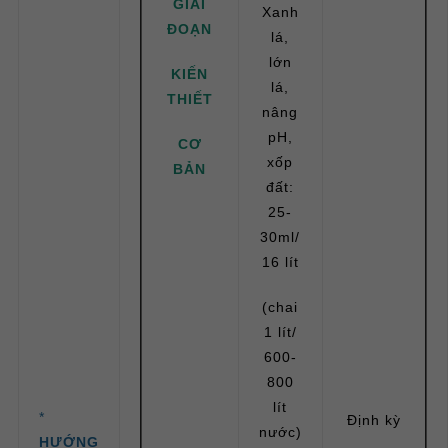
GIAI
Xanh
ĐOẠN
lá,
lớn
KIẾN
lá,
THIẾT
nâng
pH,
CƠ
xốp
BẢN
đất:
25-
30ml/
16 lít
(chai
1 lít/
600-
800
lít
*
Định kỳ
nước)
HƯỚNG