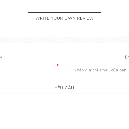
WRITE YOUR OWN REVIEW
N
E
YÊU CẦU