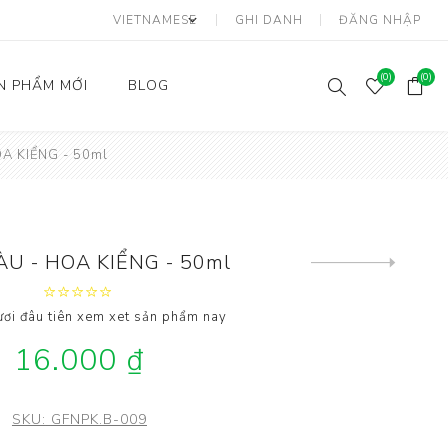
GHI DANH
ĐĂNG NHẬP
(0)
(0)
N PHẨM MỚI
BLOG
A KIỂNG - 50ml
Hành
Sầu Riêng
Dừa
Mít
Thanh Long
U - HOA KIỂNG - 50ml
Next
product
ơi đâu tiên xem xet sản phẩm nay
16.000 ₫
SKU:
GFNPK.B-009