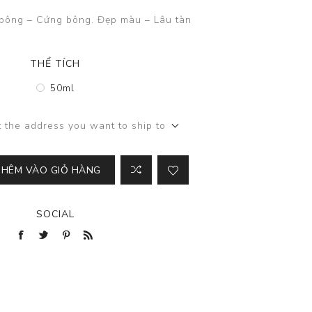
bông – Cứng bông. Đẹp màu – Lâu tàn
THỂ TÍCH
50ml
t the address you want to ship to
THÊM VÀO GIỎ HÀNG
SOCIAL