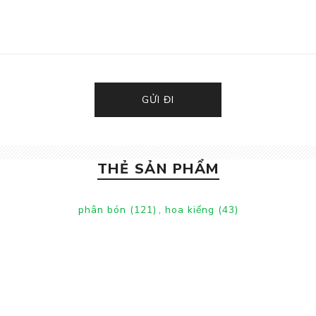
GỬI ĐI
THẺ SẢN PHẨM
phân bón
(121)
,
hoa kiểng
(43)