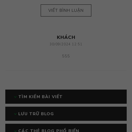
VIẾT BÌNH LUẬN
KHÁCH
30/09/2024 12:51
555
TÌM KIẾM BÀI VIẾT
LƯU TRỮ BLOG
CÁC THẺ BLOG PHỔ BIẾN