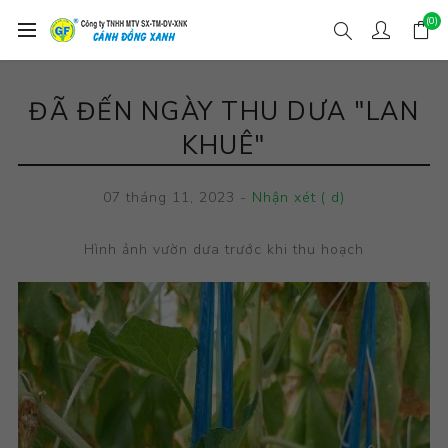
(0)
ĐÃ ĐẾN NGÀY THU DƯA "LAN
KHUÊ"
07 tháng 11, 2023
-
Nhận xét ( d)
Hình ảnh vườn dưa trước khi thu hoạch