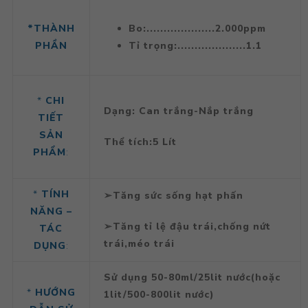
*THÀNH
Bo
:....................2.000ppm
PHẦN
Tỉ trọng:....................1.1
*
CHI
Dạng: Can trắng-Nắp trắng
TIẾT
SẢN
Thể tích:5 Lít
PHẨM
:
*
TÍNH
➢Tăng sức sống hạt phấn
NĂNG –
➢Tăng tỉ lệ đậu trái,chống nứt
TÁC
trái,méo trái
DỤNG
:
Sử dụng 50-80ml/25lit nước(hoặc
*
HƯỚNG
1lit/500-800lit nước)