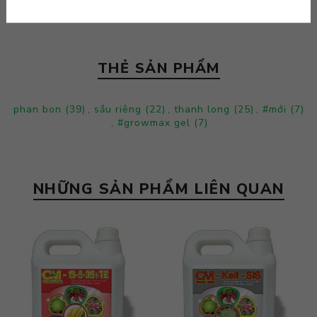
THẺ SẢN PHẨM
phan bon
(39)
,
sầu riêng
(22)
,
thanh long
(25)
,
#mới
(7)
,
#growmax gel
(7)
NHỮNG SẢN PHẨM LIÊN QUAN