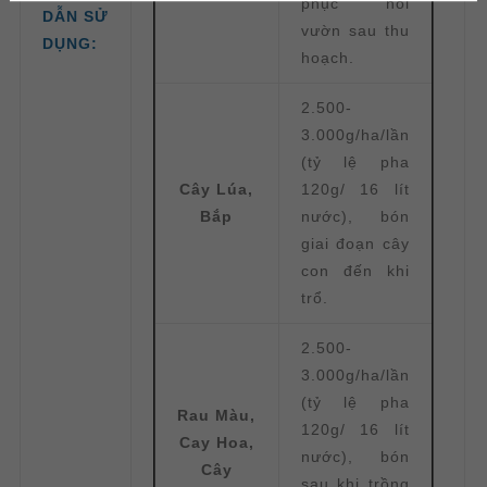
phục hồi
DẪN SỬ
vườn sau thu
DỤNG:
hoạch.
2.500-
3.000g/ha/lần
(tỷ lệ pha
Cây Lúa,
120g/ 16 lít
Bắp
nước), bón
giai đoạn cây
con đến khi
trổ.
2.500-
3.000g/ha/lần
(tỷ lệ pha
Rau Màu,
120g/ 16 lít
Cay Hoa,
nước), bón
Cây
sau khi trồng