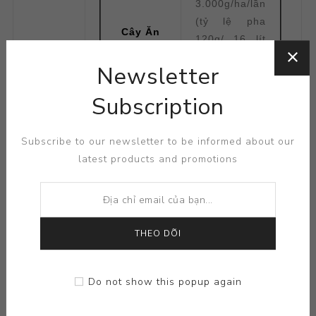
3.000g/ha/lần
(tỷ lệ pha
Cây Ăn
120g/ 16 lít
Trái
nước), bón
Newsletter
vào thời kì
nuôi trái và
Subscription
sau thu
hoạch.
Subscribe to our newsletter to be informed about our
latest products and promotions
2.500-
3.000g/ha/lần
(tỷ lệ pha
120g/ 16 lít
Cây
nước), bón
THEO DÕI
Công
sau thu
Nghiệp
hoạch cho
Do not show this popup again
đến sau khi
*
đậu trái và
HƯỚNG