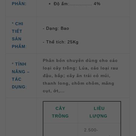
PHẦN:
Độ ẩm:............... 4%
*
CHI
- Dạng: Bao
TIẾT
SẢN
- Thể tích: 25Kg
PHẨM
:
Phân bón chuyên dùng cho các
*
TÍNH
loại cây trồng: Lúa, các loại rau
NĂNG –
đậu, bắp; cây ăn trái có múi,
TÁC
thanh long, chôm chôm, măng
DỤNG
:
cụt, ớt,...
CÂY
LIỀU
TRỒNG
LƯỢNG
2.500-