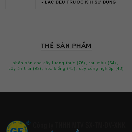
-
LẮC ĐỀU TRƯỚC KHI SỬ DỤNG
THẺ SẢN PHẨM
phân bón cho cây lương thực
(76)
,
rau màu
(54)
,
cây ăn trái
(92)
,
hoa kiểng
(43)
,
cây công nghiệp
(43)