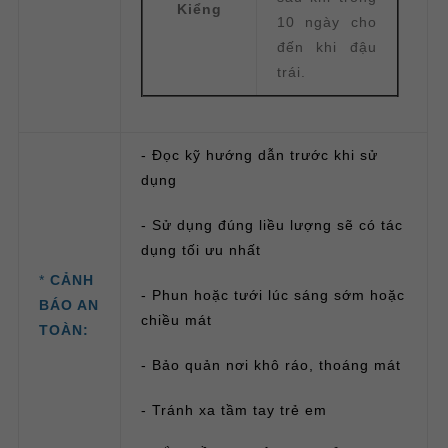
Kiểng
10 ngày cho
đến khi đậu
trái.
- Đọc kỹ hướng dẫn trước khi sử
dụng
- Sử dụng đúng liều lượng sẽ có tác
dụng tối ưu nhất
*
CẢNH
- Phun hoặc tưới lúc sáng sớm hoặc
BÁO AN
chiều mát
TOÀN:
- Bảo quản nơi khô ráo, thoáng mát
- Tránh xa tầm tay trẻ em