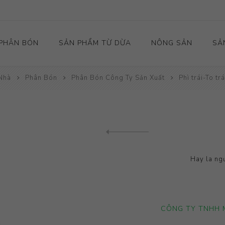
PHÂN BÓN
SẢN PHẨM TỪ DỪA
NÔNG SẢN
SẢ
Nhà
Phân Bón
Phân Bón Công Ty Sản Xuất
Phì trái-To trá
Phân Bón Công Ty Sản
Cây Lương Thực
Israel
Xuất
Rau Màu
Mỹ
Phân Bón Nhập Khẩu
Nhà Kính - Nhà Màng
Hà Lan
Cây Ăn Trái - Cây Có
Hàn Quốc
Previous product
Múi
Nước Khác
Hay la ngư
Cây Công Nghiệp
Hoa Kiểng
GROWMAX GEL
CÔNG TY TNHH 