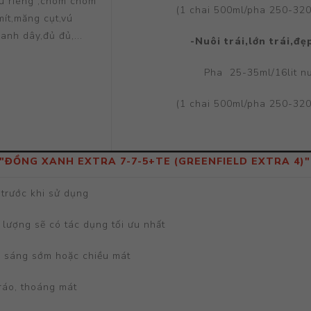
u riêng ,chôm chôm
(1 chai 500ml/pha 250-320
mít,măng cụt,vú
anh dây,đủ đủ,...
-Nuôi trái,lớn trái,đẹ
Pha 25-35ml/16lit n
(1 chai 500ml/pha 250-320
 "ĐỒNG XANH EXTRA 7-7-5+TE (GREENFIELD EXTRA 4)" tướ
trước khi sử dụng
 lượng sẽ có tác dụng tối ưu nhất
c sáng sớm hoặc chiều mát
ráo, thoáng mát