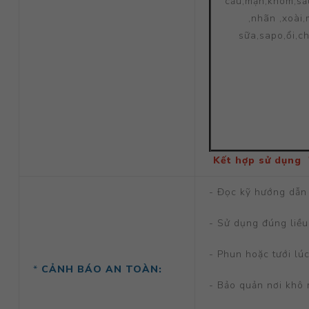
cầu,mận,khóm,sầ
,nhãn ,xoài,
sữa,sapo,ổi,ch
Kết hợp sử dụng
- Đọc kỹ hướng dẫn 
- Sử dụng đúng liều
- Phun hoặc tưới lú
*
CẢNH BÁO AN TOÀN:
- Bảo quản nơi khô 