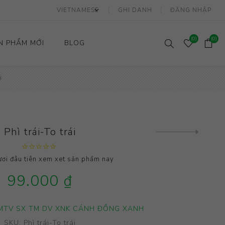
GHI DANH
ĐĂNG NHẬP
(0)
(0)
N PHẨM MỚI
BLOG
i
Hành
Sầu Riêng
Dừa
Mít
Thanh Long
Phì trái-To trái
Next
product
ơi đâu tiên xem xet sản phẩm nay
99.000 ₫
MTV SX TM DV XNK CÁNH ĐỒNG XANH
SKU:
Phì trái-To trái