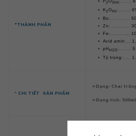
P
O
:....... 
2
5hh
K
O
:........ 
2
hh
Bo:.............
*THÀNH PHẦN
Zn:.............
Fe:.............
Acid amin:... 
pH
:........ 5
H2O
Tỷ trọng:..... 1
➢Dạng: Chai trắn
*
CHI TIẾT
SẢN PHẨM
:
➢Dung tích: 500m
- Đồng Xanh 6-6-6
từ Hàn Quốc, sẽ m