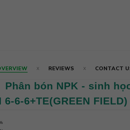
OVERVIEW
REVIEWS
CONTACT U
Phân bón NPK - sinh họ
6-6-6+TE(GREEN FIELD) 6
6%