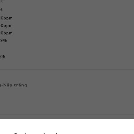
6%
6%
 500ppm
 300ppm
 100ppm
1,9%
.05
g-Nắp trắng
l
+TE (Green Field) 6-Amino 1.9
là loại phân bón, được sản
ang lại hiệu quả cao sau khi sử dụng, giúp cây trồng hấp