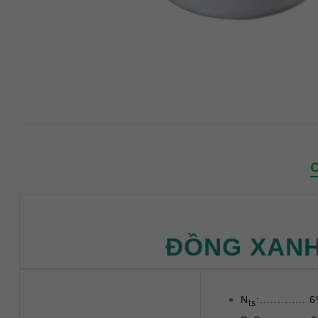
ĐỒNG XANH 
N
:............. 
ts