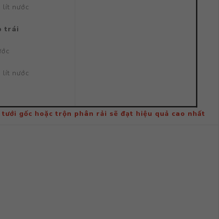
 lít nước
p trái
ước
 lít nước
i gốc hoặc trộn phân rải sẽ đạt hiệu quả cao nhất