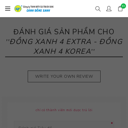
(0)
ĐÁNH GIÁ SẢN PHẨM CHO
ĐỒNG XANH 4 EXTRA - ĐỒNG
XANH 4 KOREA
WRITE YOUR OWN REVIEW
chỉ có thành viên mới được trả lời