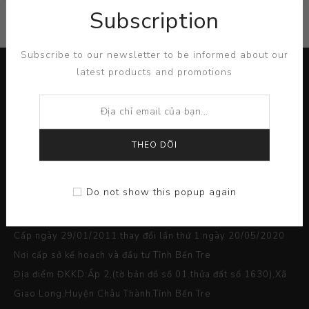
Subscription
Subscribe to our newsletter to be informed about our
latest products and promotions
THEO DÕI
Do not show this popup again
Giấy phép ĐKKD số 1300646396
Cấp ngày 29/01/2011.thay đổi lần thứ 1:ngày 20/05/2020
Nơi cấp sở kế hoạch và đầu tư Tỉnh Bến Tre
Địa điểm ĐKKD:Ấp 2,(tờ bản đồ số 01,thửa đất số 1630),Xã
Giao Long,Huyện Châu Thành,Tỉnh Bến Tre