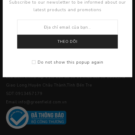
Subscribe to our newsletter to be informed about our
latest products and promotions
THEO DÕI
Giấy phép ĐKKD số 1300646396
Cấp ngày 29/01/2011.thay đổi lần thứ 1:ngày 20/05/2020
Do not show this popup again
Nơi cấp sở kế hoạch và đầu tư Tỉnh Bến Tre
Địa điểm ĐKKD:Ấp 2,(tờ bản đồ số 01,thửa đất số 1630),Xã
Giao Long,Huyện Châu Thành,Tỉnh Bến Tre
SDT:0913457179
Email:info@greenfield.com.vn