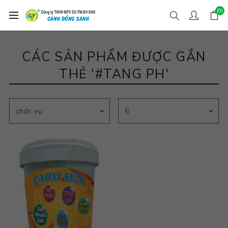
(0)
CÁC SẢN PHẨM ĐƯỢC GẮN
THẺ '#TANG PH'