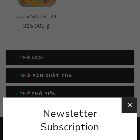
Canxi Sữa-Xô 5lit
315.000 ₫
THỂ LOẠI
NHÀ SẢN XUẤT CỦA
THẺ PHỔ BIẾN
Newsletter
Subscription