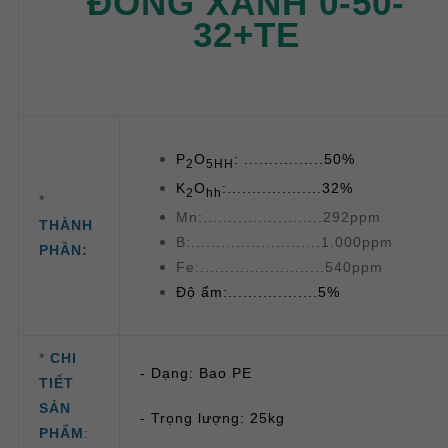
ĐỒNG XANH 0-50-
32+TE
P
O
: ................50%
2
5HH
K
O
:...................32%
2
hh
*
Mn:........................292ppm
THÀNH
B:..........................1.000ppm
PHẦN:
Fe:.........................540ppm
Độ ẩm:..................5%
*
CHI
- Dạng: Bao PE
TIẾT
SẢN
- Trọng lượng: 25kg
PHẨM
: