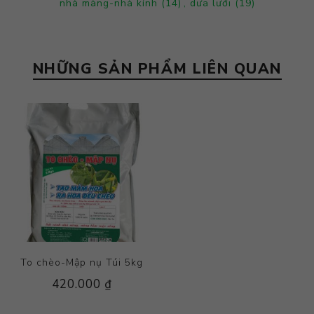
nhà màng-nhà kính
(14)
,
dưa lưới
(19)
NHỮNG SẢN PHẨM LIÊN QUAN
To chèo-Mập nụ Túi 5kg
420.000 ₫