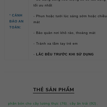
tối ưu nhất
*
CẢNH
- Phun hoặc tưới lúc sáng sớm hoặc chiều
BÁO AN
mát
TOÀN:
- Bảo quản nơi khô ráo, thoáng mát
- Tránh xa tầm tay trẻ em
-
LẮC ĐỀU TRƯỚC KHI SỬ DỤNG
THẺ SẢN PHẨM
phân bón cho cây lương thực
(76)
,
cây ăn trái
(92)
,