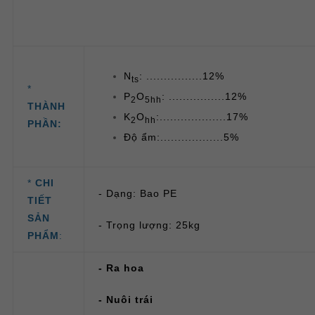
N
: ................12%
ts
*
P
O
: ................12%
2
5hh
THÀNH
K
O
:...................17%
2
hh
PHẦN:
Độ ẩm:..................5%
*
CHI
- Dạng: Bao PE
TIẾT
SẢN
- Trọng lượng: 25kg
PHẨM
:
- Ra hoa
- Nuôi trái