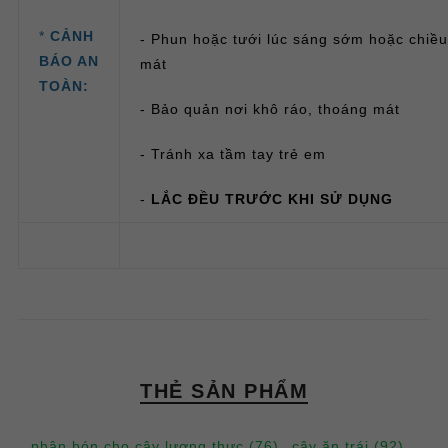
*
CẢNH
- Phun hoặc tưới lúc sáng sớm hoặc chiều
BÁO AN
mát
TOÀN:
- Bảo quản nơi khô ráo, thoáng mát
- Tránh xa tầm tay trẻ em
-
LẮC ĐỀU TRƯỚC KHI SỬ DỤNG
THẺ SẢN PHẨM
phân bón cho cây lương thực
(76)
,
cây ăn trái
(92)
,